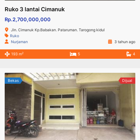
Ruko 3 lantai Cimanuk
Rp.2,700,000,000
Jln. Cimanuk Kp.Babakan. Pataruman. Tarogong kidul
Ruko
Nurjaman
3 tahun ago
2
193 m
5
4
Bekas
Dijual