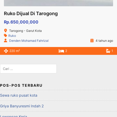
Ruko Dijual Di Tarogong
Rp.650,000,000
Tarogong - Garut Kota
Ruko
Denden Mohamad Fahrizal
4 tahun ago
2
220 m
2
1
Cari
untuk:
POS-POS TERBARU
Sewa ruko pusat kota
Griya Banyuresmi Indah 2
Lowongan Kerja