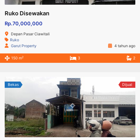
Ruko Disewakan
Rp.70,000,000
Depan Pasar Ciawitali
Ruko
Garut Property
4 tahun ago
2
150 m
3
2
Bekas
Dijual