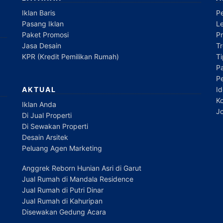
Iklan Baris
P
Pasang Iklan
L
Paket Promosi
P
Jasa Desain
Tr
KPR (Kredit Pemilikan Rumah)
T
Pa
P
Id
AKTUAL
Ko
Iklan Anda
Jo
Di Jual Properti
Di Sewakan Properti
Desain Arsitek
Peluang Agen Marketing
Anggrek Reborn Hunian Asri di Garut
Jual Rumah di Mandala Residence
Jual Rumah di Putri Dinar
Jual Rumah di Kahuripan
Disewakan Gedung Acara