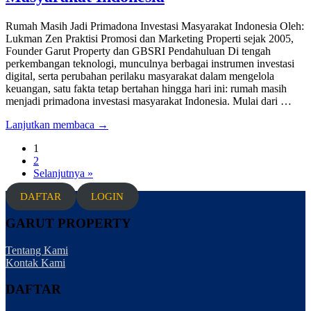
Rumah Masih Jadi Primadona Investasi Masyarakat Indonesia Oleh:
Lukman Zen Praktisi Promosi dan Marketing Properti sejak 2005,
Founder Garut Property dan GBSRI Pendahuluan Di tengah
perkembangan teknologi, munculnya berbagai instrumen investasi
digital, serta perubahan perilaku masyarakat dalam mengelola
keuangan, satu fakta tetap bertahan hingga hari ini: rumah masih
menjadi primadona investasi masyarakat Indonesia. Mulai dari …
Lanjutkan membaca →
1
2
Selanjutnya »
DAFTAR
LOGIN
GARUT PROPERTY
Tentang Kami
Kontak Kami
DAFTAR