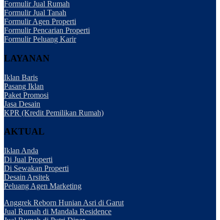
Formulir Jual Rumah
Formulir Jual Tanah
Formulir Agen Properti
Formulir Pencarian Properti
Formulir Peluang Karir
LAYANAN
Iklan Baris
Pasang Iklan
Paket Promosi
Jasa Desain
KPR (Kredit Pemilikan Rumah)
AKTUAL
Iklan Anda
Di Jual Properti
Di Sewakan Properti
Desain Arsitek
Peluang Agen Marketing
Anggrek Reborn Hunian Asri di Garut
Jual Rumah di Mandala Residence