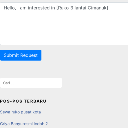
Submit Request
Cari
untuk:
POS-POS TERBARU
Sewa ruko pusat kota
Griya Banyuresmi Indah 2