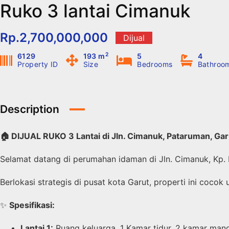
Ruko 3 lantai Cimanuk
Langsung
ke
konten
Rp.2,700,000,000
Dijual
2
6129
193 m
5
4
Property ID
Size
Bedrooms
Bathroo
Description
🏠 DIJUAL RUKO 3 Lantai di Jln. Cimanuk, Pataruman, Gar
Selamat datang di perumahan idaman di Jln. Cimanuk, Kp. 
Berlokasi strategis di pusat kota Garut, properti ini cocok
✨
Spesifikasi:
Lantai 1:
Ruang keluarga, 1 Kamar tidur, 2 kamar mand