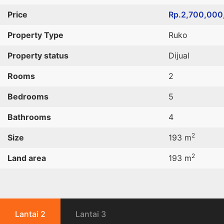
Price
Rp.2,700,000
Property Type
Ruko
Property status
Dijual
Rooms
2
Bedrooms
5
Bathrooms
4
2
Size
193 m
2
Land area
193 m
Lantai 2
Lantai 3