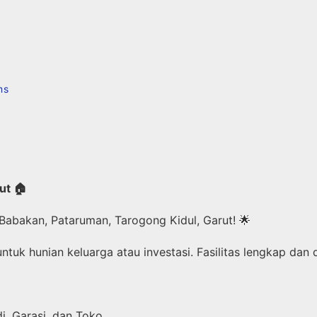
ms
ut 🏠
Babakan, Pataruman, Tarogong Kidul, Garut! 🌟
 untuk hunian keluarga atau investasi. Fasilitas lengkap dan
i, Garasi, dan Toko.