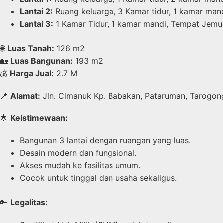
Lantai 2:
Ruang keluarga, 3 Kamar tidur, 1 kamar mand
Lantai 3:
1 Kamar Tidur, 1 kamar mandi, Tempat Jemur
🌐
Luas Tanah:
126 m2
🏡
Luas Bangunan:
193 m2
💰
Harga Jual:
2.7 M
📍
Alamat:
Jln. Cimanuk Kp. Babakan, Pataruman, Tarogong
🌟
Keistimewaan:
Bangunan 3 lantai dengan ruangan yang luas.
Desain modern dan fungsional.
Akses mudah ke fasilitas umum.
Cocok untuk tinggal dan usaha sekaligus.
🔑
Legalitas: