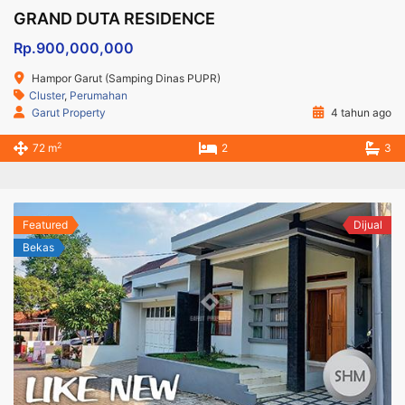
GRAND DUTA RESIDENCE
Rp.900,000,000
Hampor Garut (Samping Dinas PUPR)
Cluster
,
Perumahan
Garut Property
4 tahun ago
2
72 m
2
3
Featured
Dijual
Bekas