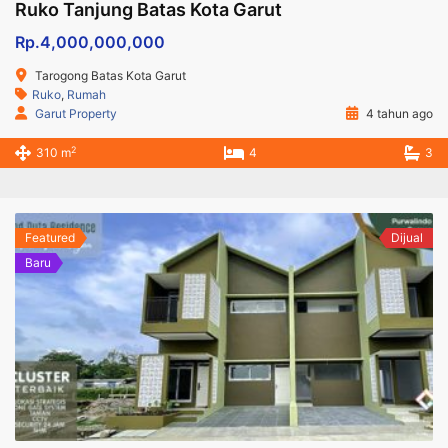
Ruko Tanjung Batas Kota Garut
Rp.4,000,000,000
Tarogong Batas Kota Garut
Ruko
,
Rumah
Garut Property
4 tahun ago
2
310 m
4
3
Featured
Dijual
Baru