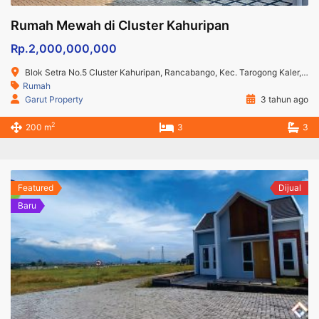
Rumah Mewah di Cluster Kahuripan
Rp.2,000,000,000
Blok Setra No.5 Cluster Kahuripan, Rancabango, Kec. Tarogong Kaler, Kabupaten Garut, Jawa Barat
Rumah
Garut Property
3 tahun ago
2
200 m
3
3
Featured
Dijual
Baru