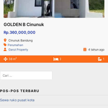
GOLDEN B Cinunuk
Rp.360,000,000
Cinunuk Bandung
Perumahan
Garut Property
4 tahun ago
2
38 m
2
1
Cari
untuk:
POS-POS TERBARU
Sewa ruko pusat kota