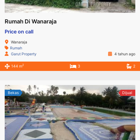
Rumah Di Wanaraja
Price on call
Wanaraja
Rumah
Garut Property
4 tahun ago
2
144 m
3
2
Bekas
Dijual