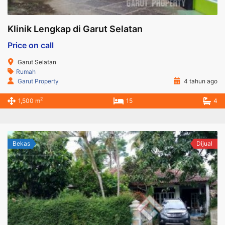
Klinik Lengkap di Garut Selatan
Price on call
Garut Selatan
Rumah
Garut Property
4 tahun ago
2
1,500 m
15
4
Bekas
Dijual