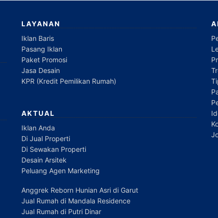
LAYANAN
A
Iklan Baris
P
Pasang Iklan
L
Paket Promosi
P
Jasa Desain
Tr
KPR (Kredit Pemilikan Rumah)
T
Pa
P
Id
AKTUAL
Ko
Iklan Anda
Jo
Di Jual Properti
Di Sewakan Properti
Desain Arsitek
Peluang Agen Marketing
Anggrek Reborn Hunian Asri di Garut
Jual Rumah di Mandala Residence
Jual Rumah di Putri Dinar