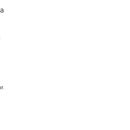
ia
k
at