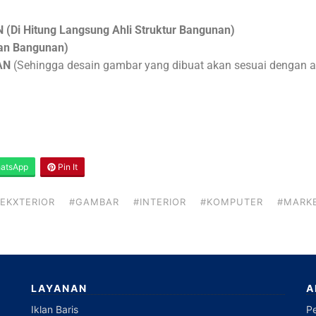
 Hitung Langsung Ahli Struktur Bangunan)
an Bangunan)
AN
(Sehingga desain gambar yang dibuat akan sesuai dengan a
atsApp
Pin It
EKXTERIOR
#GAMBAR
#INTERIOR
#KOMPUTER
#MARK
LAYANAN
A
Iklan Baris
P