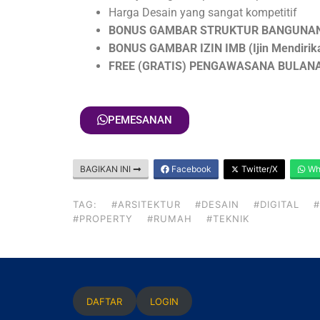
Harga Desain yang sangat kompetitif
BONUS GAMBAR STRUKTUR BANGUNAN (Di
BONUS GAMBAR IZIN IMB (Ijin Mendirik
FREE (GRATIS) PENGAWASANA BULAN
PEMESANAN
BAGIKAN INI
Facebook
Twitter/X
Wh
TAG:
#ARSITEKTUR
#DESAIN
#DIGITAL
#
#PROPERTY
#RUMAH
#TEKNIK
DAFTAR
LOGIN