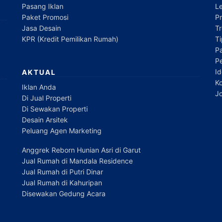
Pasang Iklan
L
Paket Promosi
P
Jasa Desain
Tr
KPR (Kredit Pemilikan Rumah)
T
Pa
P
Id
AKTUAL
Ko
Iklan Anda
Jo
Di Jual Properti
Di Sewakan Properti
Desain Arsitek
Peluang Agen Marketing
Anggrek Reborn Hunian Asri di Garut
Jual Rumah di Mandala Residence
Jual Rumah di Putri Dinar
Jual Rumah di Kahuripan
Disewakan Gedung Acara