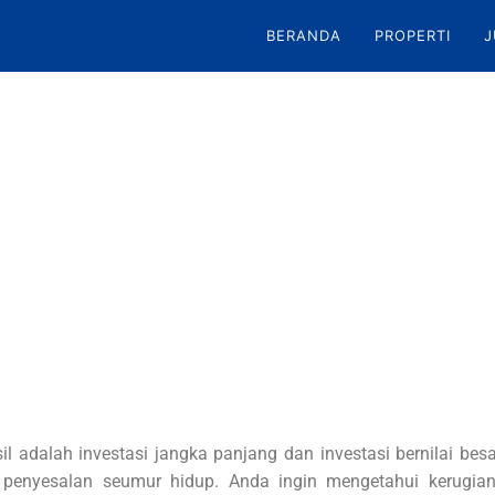
BERANDA
PROPERTI
J
l adalah investasi jangka panjang dan investasi bernilai bes
enyesalan seumur hidup. Anda ingin mengetahui kerugian 