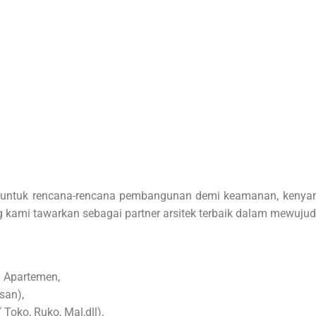
al untuk rencana-rencana pembangunan demi keamanan, kenyama
ang kami tawarkan sebagai partner arsitek terbaik dalam mewuj
 Apartemen,
san),
oko, Ruko, Mal,dll),