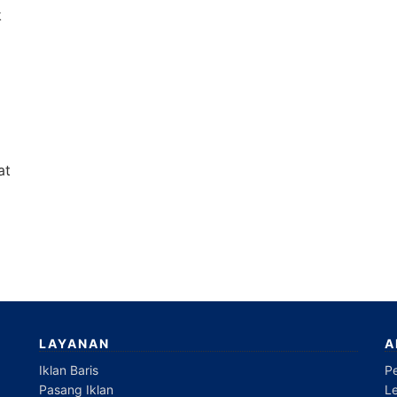
k
at
LAYANAN
A
Iklan Baris
P
Pasang Iklan
L