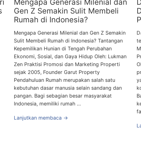
ri
Mengapa Generasi Milenial dan
D
s
Gen Z Semakin Sulit Membeli
D
Rumah di Indonesia?
P
Mengapa Generasi Milenial dan Gen Z Semakin
D
Sulit Membeli Rumah di Indonesia? Tantangan
t
Kepemilikan Hunian di Tengah Perubahan
M
Ekonomi, Sosial, dan Gaya Hidup Oleh: Lukman
P
Zen Praktisi Promosi dan Marketing Properti
O
sejak 2005, Founder Garut Property
p
Pendahuluan Rumah merupakan salah satu
y
kebutuhan dasar manusia selain sandang dan
k
pangan. Bagi sebagian besar masyarakat
B
Indonesia, memiliki rumah …
k
f
Lanjutkan membaca →
L