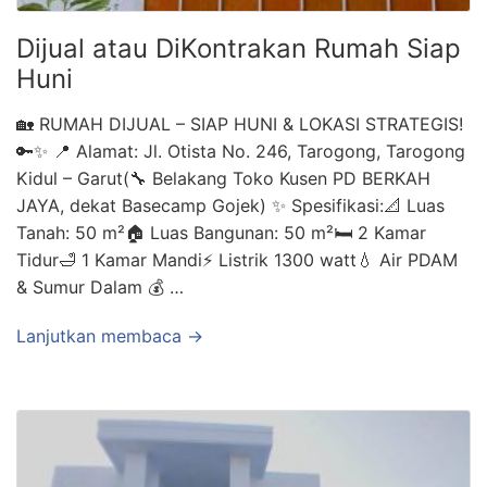
Dijual atau DiKontrakan Rumah Siap
Huni
🏡 RUMAH DIJUAL – SIAP HUNI & LOKASI STRATEGIS!
🔑✨ 📍 Alamat: Jl. Otista No. 246, Tarogong, Tarogong
Kidul – Garut(🔧 Belakang Toko Kusen PD BERKAH
JAYA, dekat Basecamp Gojek) ✨ Spesifikasi:📐 Luas
Tanah: 50 m²🏠 Luas Bangunan: 50 m²🛏️ 2 Kamar
Tidur🛁 1 Kamar Mandi⚡ Listrik 1300 watt💧 Air PDAM
& Sumur Dalam 💰 …
Lanjutkan membaca →