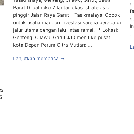
a
Barat Dijual ruko 2 lantai lokasi strategis di
f
pinggir Jalan Raya Garut – Tasikmalaya. Cocok
s
untuk usaha maupun investasi karena berada di
I
jalur utama dengan lalu lintas ramai. 📍 Lokasi:
…
Genteng, Cilawu, Garut ±10 menit ke pusat
kota Depan Perum Citra Mutiara …
L
Lanjutkan membaca →
es
5