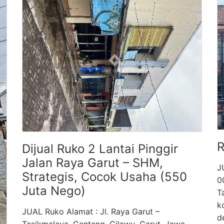
R
Dijual Ruko 2 Lantai Pinggir
Jalan Raya Garut – SHM,
J
Strategis, Cocok Usaha (550
0
Juta Nego)
T
k
JUAL Ruko Alamat : Jl. Raya Garut –
d
Tasikmalaya, Genteng, Cilawu, Garut, Jawa