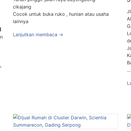
cikajang
J
Cocok untuk buka ruko , hunian atau usaha
A
lainnya
G

L
Lanjutkan membaca →
an
d
J
K
B
.
…
L