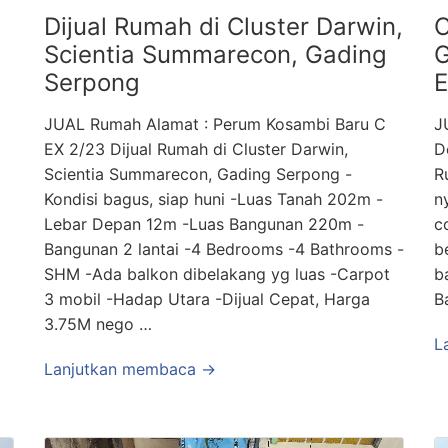
Dijual Rumah di Cluster Darwin,
C
Scientia Summarecon, Gading
G
Serpong
E
JUAL Rumah Alamat : Perum Kosambi Baru C
J
EX 2/23 Dijual Rumah di Cluster Darwin,
D
Scientia Summarecon, Gading Serpong -
R
Kondisi bagus, siap huni -Luas Tanah 202m -
n
Lebar Depan 12m -Luas Bangunan 220m -
c
Bangunan 2 lantai -4 Bedrooms -4 Bathrooms -
b
SHM -Ada balkon dibelakang yg luas -Carpot
b
3 mobil -Hadap Utara -Dijual Cepat, Harga
B
3.75M nego …
L
Lanjutkan membaca →