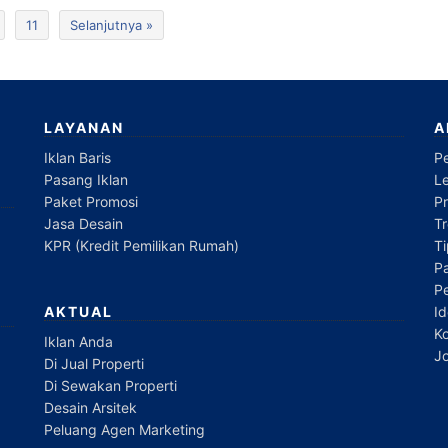
11
Selanjutnya »
LAYANAN
A
Iklan Baris
P
Pasang Iklan
L
Paket Promosi
P
Jasa Desain
Tr
KPR (Kredit Pemilikan Rumah)
T
Pa
P
Id
AKTUAL
Ko
Iklan Anda
Jo
Di Jual Properti
Di Sewakan Properti
Desain Arsitek
Peluang Agen Marketing