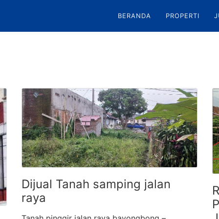
BERANDA
PROPERTI
J
Dijual Tanah samping jalan
R
raya
P
J
Tanah pinggir jalan raya bayongbong –