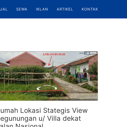
UAL
SEWA
IKLAN
ARTIKEL
KONTAK
umah Lokasi Stategis View
egunungan u/ Villa dekat
alan Nasional