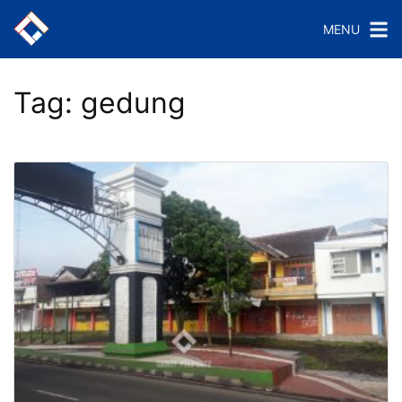
Langsung
MENU
ke
konten
Tag:
gedung