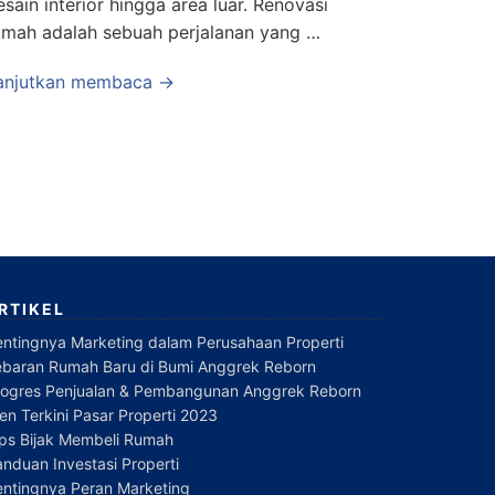
esain interior hingga area luar. Renovasi
umah adalah sebuah perjalanan yang …
anjutkan membaca →
RTIKEL
entingnya Marketing dalam Perusahaan Properti
ebaran Rumah Baru di Bumi Anggrek Reborn
rogres Penjualan & Pembangunan Anggrek Reborn
en Terkini Pasar Properti 2023
ips Bijak Membeli Rumah
nduan Investasi Properti
entingnya Peran Marketing