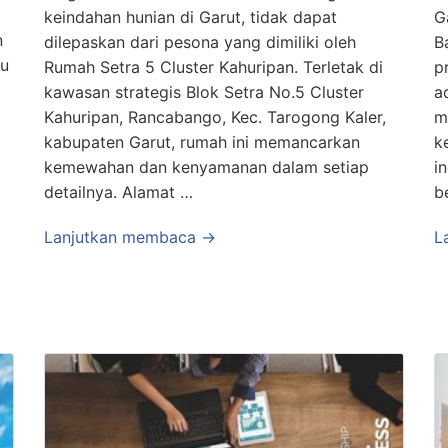
keindahan hunian di Garut, tidak dapat
G
n
dilepaskan dari pesona yang dimiliki oleh
B
tu
Rumah Setra 5 Cluster Kahuripan. Terletak di
p
kawasan strategis Blok Setra No.5 Cluster
a
Kahuripan, Rancabango, Kec. Tarogong Kaler,
m
kabupaten Garut, rumah ini memancarkan
k
kemewahan dan kenyamanan dalam setiap
i
detailnya. Alamat …
b
Lanjutkan membaca →
L