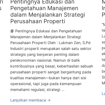
ri
Pentingnya Edukasi dan
M
s
Pengetahuan Manajemen
I
dalam Menjalankan Strategi
P
Perusahaan Properti
“
t
📘 Pentingnya Edukasi dan Pengetahuan
L
Manajemen dalam Menjalankan Strategi
s
Perusahaan Properti Oleh : Lukman Zen, S.Pd
p
Industri properti merupakan salah satu sektor
e
strategis yang berperan penting dalam
t
perekonomian nasional. Namun di balik
d
kontribusinya yang besar, keberhasilan sebuah
b
perusahaan properti sangat bergantung pada
S
kualitas manajemen—bukan hanya dari sisi
M
operasional, tapi juga pada kemampuan
memahami regulasi, strategi …
L
Lanjutkan membaca →