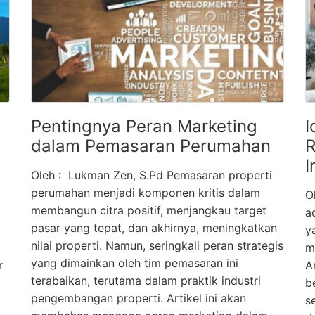
Pentingnya Peran Marketing
I
dalam Pemasaran Perumahan
R
I
Oleh : Lukman Zen, S.Pd Pemasaran properti
perumahan menjadi komponen kritis dalam
O
membangun citra positif, menjangkau target
a
pasar yang tepat, dan akhirnya, meningkatkan
y
nilai properti. Namun, seringkali peran strategis
m
yang dimainkan oleh tim pemasaran ini
r
A
terabaikan, terutama dalam praktik industri
b
pengembangan properti. Artikel ini akan
s