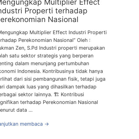
engungkap Multiplier Effect
ndustri Properti terhadap
erekonomian Nasional
Mengungkap Multiplier Effect Industri Properti
erhadap Perekonomian Nasional” Oleh :
ukman Zen, S.Pd Industri properti merupakan
alah satu sektor strategis yang berperan
enting dalam menunjang pertumbuhan
konomi Indonesia. Kontribusinya tidak hanya
erlihat dari sisi pembangunan fisik, tetapi juga
ari dampak luas yang dihasilkan terhadap
erbagai sektor lainnya. 🏗️ Kontribusi
ignifikan terhadap Perekonomian Nasional
enurut data …
anjutkan membaca →