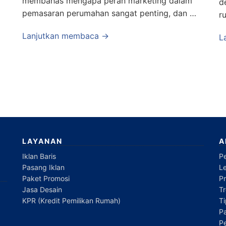
membahas mengapa peran marketing dalam
d
pemasaran perumahan sangat penting, dan …
r
Lanjutkan membaca →
L
LAYANAN
A
Iklan Baris
P
Pasang Iklan
L
Paket Promosi
P
Jasa Desain
Tr
KPR (Kredit Pemilikan Rumah)
T
Pa
P