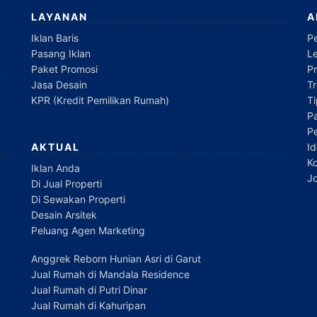
LAYANAN
A
Iklan Baris
P
Pasang Iklan
L
Paket Promosi
P
Jasa Desain
Tr
KPR (Kredit Pemilikan Rumah)
T
Pa
P
Id
AKTUAL
Ko
Iklan Anda
Jo
Di Jual Properti
Di Sewakan Properti
Desain Arsitek
Peluang Agen Marketing
Anggrek Reborn Hunian Asri di Garut
Jual Rumah di Mandala Residence
Jual Rumah di Putri Dinar
Jual Rumah di Kahuripan