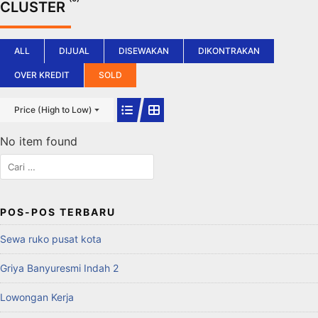
CLUSTER
Langsung
ke
konten
ALL
DIJUAL
DISEWAKAN
DIKONTRAKAN
OVER KREDIT
SOLD
Price (High to Low)
No item found
Cari
untuk:
POS-POS TERBARU
Sewa ruko pusat kota
Griya Banyuresmi Indah 2
Lowongan Kerja